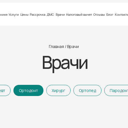
инике
Услуги
Цены
Рассрочка
ДМС
Врачи
Налоговый вычет
Отзывы
Блог
Контакт
Главная
/ Врачи
Врачи
евт
Ортодонт
Хирург
Ортопед
Пародон