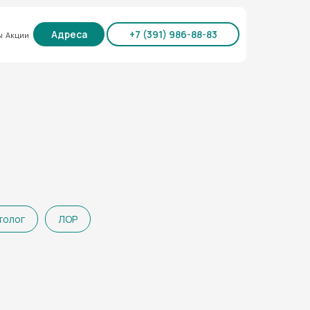
Адреса
+7 (391) 986-88-83⁣⁣⁣⁣⁣⁣⁣
ы
Акции
толог
ЛОР