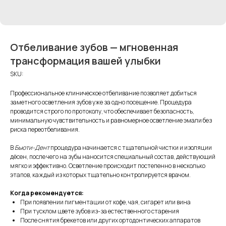
Отбеливание зубов — мгновенная
трансформация вашей улыбки
SKU:
Профессиональное клиническое отбеливание позволяет добиться
заметного осветления зубов уже за одно посещение. Процедура
проводится строго по протоколу, что обеспечивает безопасность,
минимальную чувствительность и равномерное осветление эмали без
риска переотбеливания.
В
Бьюти-Дент
процедура начинается с тщательной чистки и изоляции
дёсен, после чего на зубы наносится специальный состав, действующий
мягко и эффективно. Осветление происходит постепенно в несколько
этапов, каждый из которых тщательно контролируется врачом.
Когда рекомендуется:
При появлении пигментации от кофе, чая, сигарет или вина
При тусклом цвете зубов из-за естественного старения
После снятия брекетов или других ортодонтических аппаратов