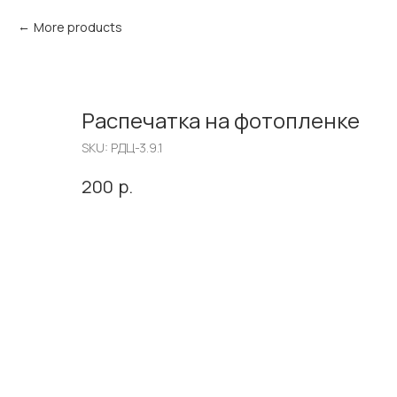
More products
Распечатка на фотопленке
SKU:
РДЦ-3.9.1
р.
200