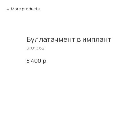
More products
Буллатачмент в имплант
SKU:
3.62
р.
8 400