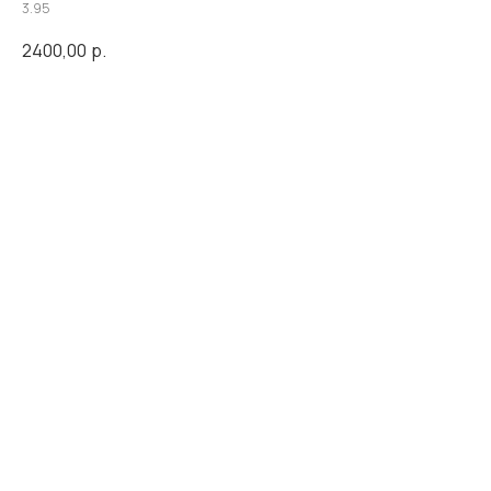
3.95
2400,00
р.