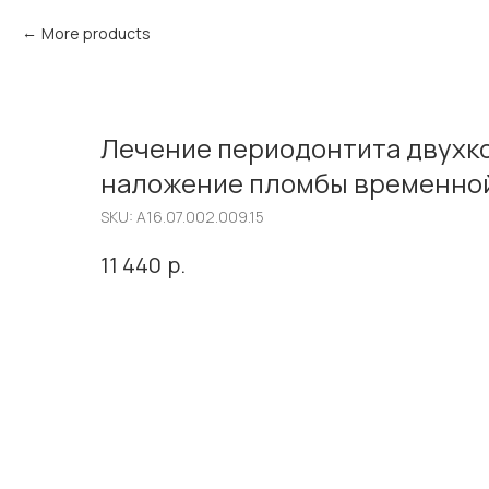
More products
Лечение периодонтита двухко
наложение пломбы временно
SKU:
A16.07.002.009.15
р.
11 440