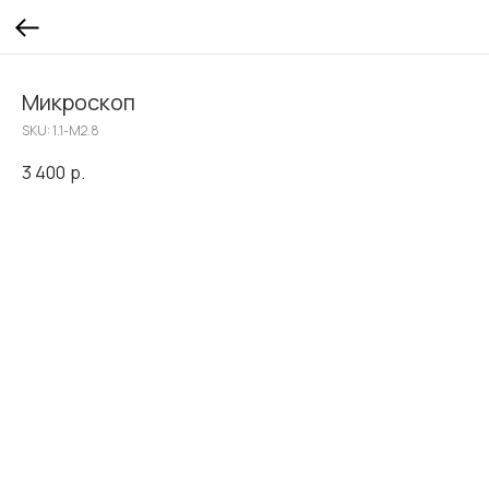
Микроскоп
SKU:
1.1-М2.8
3 400
р.