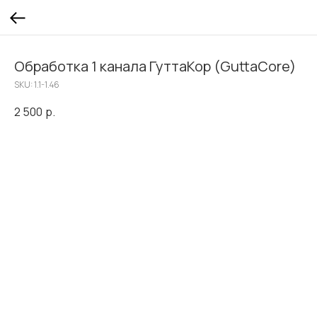
Обработка 1 канала ГуттаКор (GuttaCore)
SKU:
1.1-1.46
2 500
р.