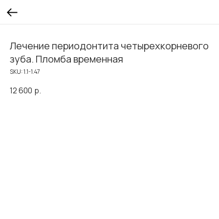
Лечение периодонтита четырехкорневого
зуба. Пломба временная
SKU:
1.1-1.47
12 600
р.