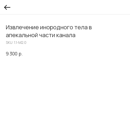
Извлечение инородного тела в
апекальной части канала
SKU:
1.1-М2.0
9 300
р.