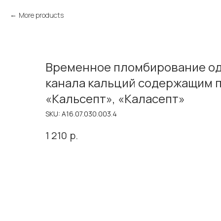
More products
Временное пломбирование од
канала кальций содержащим 
«Кальсепт», «Каласепт»
SKU:
A16.07.030.003.4
р.
1 210