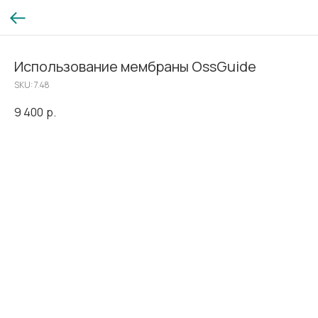
Использование мембраны OssGuide
SKU:
7.48
9 400
р.