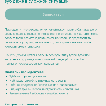
зуб даже в сложной ситуации
Записаться
Периодонтит — это воспаление тканей вокруг корня зуба, чаще всего
возникающее как осложнение нелеченного пульпита. У детей он может
развиваться незаметно, без выраженной боли, но представлять
серьёзную угрозу как для молочного, так и для постоянного зуба,
который находится рядом.
В
Бьюти-Дент
мы успешно лечим периодонтит у детей, даже при
запущенных формах, с максимальной щадящей тактикой и
применением современных препаратов.
Симптомы периодонтита:
Зуб болит при накусывании
Наблюдается отёк или припухлость десны
Ребёнок жалуется на “давление” или “распирание”
Видно разрушение зуба, иногда с гноем или свищом
Ранее леченный зуб снова начал беспокоить
Как проходит лечение: